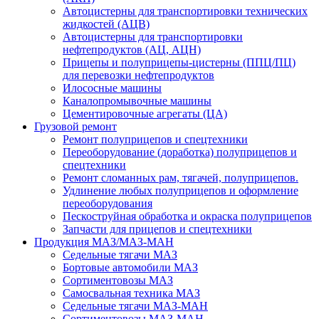
Автоцистерны для транспортировки технических
жидкостей (АЦВ)
Автоцистерны для транспортировки
нефтепродуктов (АЦ, АЦН)
Прицепы и полуприцепы-цистерны (ППЦ/ПЦ)
для перевозки нефтепродуктов
Илососные машины
Каналопромывочные машины
Цементировочные агрегаты (ЦА)
Грузовой ремонт
Ремонт полуприцепов и спецтехники
Переоборудование (доработка) полуприцепов и
спецтехники
Ремонт сломанных рам, тягачей, полуприцепов.
Удлинение любых полуприцепов и оформление
переоборудования
Пескоструйная обработка и окраска полуприцепов
Запчасти для прицепов и спецтехники
Продукция МАЗ/МАЗ-МАН
Седельные тягачи МАЗ
Бортовые автомобили МАЗ
Сортиментовозы МАЗ
Самосвальная техника МАЗ
Седельные тягачи МАЗ-МАН
Сортиментовозы МАЗ-МАН