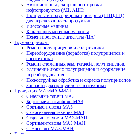
Автоцистерны для транспортировки
нефтепродуктов (АЦ, АЦН)
Прицепы и полуприцепы-цистерны (ППЦ/ПЦ)
для перевозки нефтепродуктов
Илососные машины
Каналопромывочные машины
Цементировочные агрегаты (ЦА)
Грузовой ремонт
Ремонт полуприцепов и спецтехники
Переоборудование (доработка) полуприцепов и
спецтехники
Ремонт сломанных рам, тягачей, полуприцепов.
Удлинение любых полуприцепов и оформление
переоборудования
Пескоструйная обработка и окраска полуприцепов
Запчасти для прицепов и спецтехники
Продукция МАЗ/МАЗ-МАН
Седельные тягачи МАЗ
Бортовые автомобили МАЗ
Сортиментовозы МАЗ
Самосвальная техника МАЗ
Седельные тягачи МАЗ-МАН
Сортиментовозы МАЗ-МАН
Самосвалы МАЗ-МАН
Блог