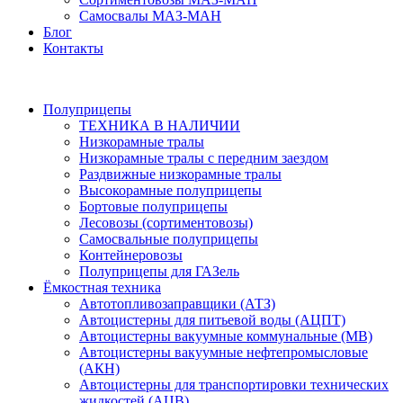
Самосвалы МАЗ-МАН
Блог
Контакты
Полуприцепы
ТЕХНИКА В НАЛИЧИИ
Низкорамные тралы
Низкорамные тралы с передним заездом
Раздвижные низкорамные тралы
Высокорамные полуприцепы
Бортовые полуприцепы
Лесовозы (сортиментовозы)
Самосвальные полуприцепы
Контейнеровозы
Полуприцепы для ГАЗель
Ёмкостная техника
Автотопливозаправщики (АТЗ)
Автоцистерны для питьевой воды (АЦПТ)
Автоцистерны вакуумные коммунальные (МВ)
Автоцистерны вакуумные нефтепромысловые
(АКН)
Автоцистерны для транспортировки технических
жидкостей (АЦВ)